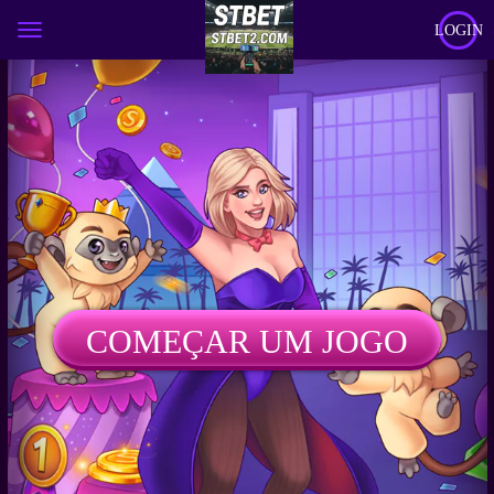
LOGIN
COMEÇAR UM JOGO