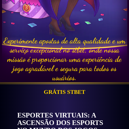
Experimente apostas de alta qualidade e um
serviço excepcional no stbet, onde nossa
missão é proporcionar uma experiência de
jogo agradável e segura para todos os
usuários.
GRÁTIS STBET
ESPORTES VIRTUAIS: A
ASCENSÃO DOS ESPORTS